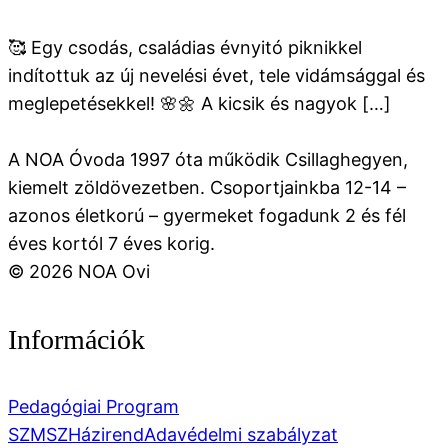
🥰 Egy csodás, családias évnyitó piknikkel
indítottuk az új nevelési évet, tele vidámsággal és
meglepetésekkel! 🌸🌼 A kicsik és nagyok […]
A NOA Óvoda 1997 óta működik Csillaghegyen,
kiemelt zöldövezetben. Csoportjainkba 12-14 –
azonos életkorú – gyermeket fogadunk 2 és fél
éves kortól 7 éves korig.
© 2026 NOA Ovi
Információk
Pedagógiai Program
SZMSZ
Házirend
Adavédelmi szabályzat