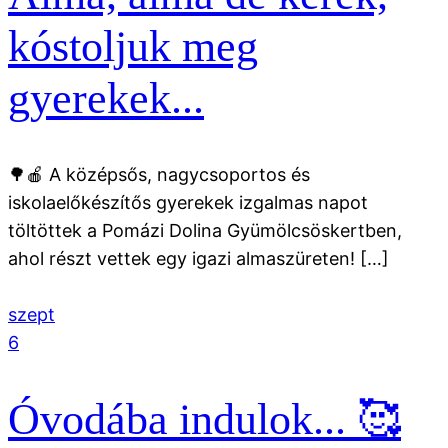
kóstoljuk meg
gyerekek...
🌳🍎 A középsős, nagycsoportos és
iskolaelőkészítős gyerekek izgalmas napot
töltöttek a Pomázi Dolina Gyümölcsöskertben,
ahol részt vettek egy igazi almaszüreten! […]
szept
6
Óvodába indulok... 🥰