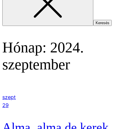
Hónap:
2024.
szeptember
szept
29
Alma, alma de kerek,